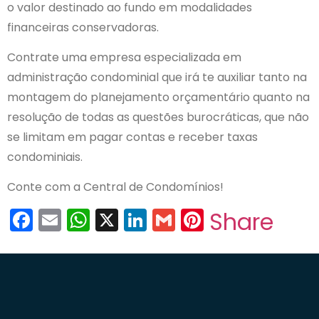
o valor destinado ao fundo em modalidades
financeiras conservadoras.
Contrate uma empresa especializada em
administração condominial que irá te auxiliar tanto na
montagem do planejamento orçamentário quanto na
resolução de todas as questões burocráticas, que não
se limitam em pagar contas e receber taxas
condominiais.
Conte com a Central de Condomínios!
Facebook
Email
WhatsApp
X
LinkedIn
Gmail
Pinterest
Share